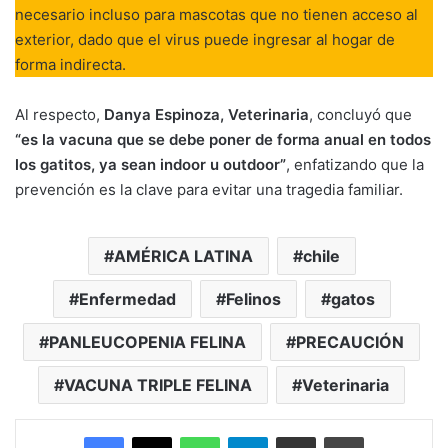
necesario incluso para mascotas que no tienen acceso al
exterior, dado que el virus puede ingresar al hogar de
forma indirecta.
Al respecto,
Danya Espinoza, Veterinaria
, concluyó que
“es la vacuna que se debe poner de forma anual en todos
los gatitos, ya sean indoor u outdoor”
, enfatizando que la
prevención es la clave para evitar una tragedia familiar.
AMÉRICA LATINA
chile
Enfermedad
Felinos
gatos
PANLEUCOPENIA FELINA
PRECAUCIÓN
VACUNA TRIPLE FELINA
Veterinaria
Facebook
X
WhatsApp
Telegram
Enviar vía email
Imprimir