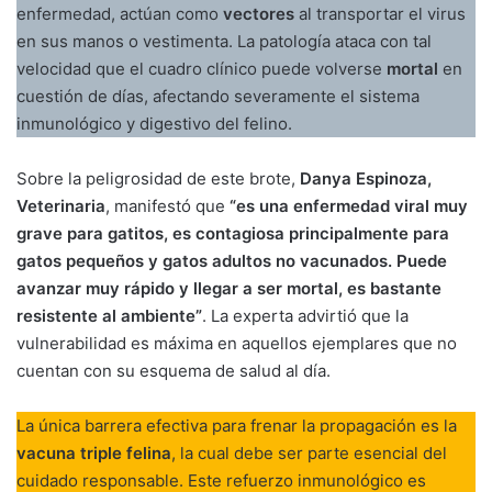
enfermedad, actúan como
vectores
al transportar el virus
en sus manos o vestimenta. La patología ataca con tal
velocidad que el cuadro clínico puede volverse
mortal
en
cuestión de días, afectando severamente el sistema
inmunológico y digestivo del felino.
Sobre la peligrosidad de este brote,
Danya Espinoza,
Veterinaria
, manifestó que
“es una enfermedad viral muy
grave para gatitos, es contagiosa principalmente para
gatos pequeños y gatos adultos no vacunados. Puede
avanzar muy rápido y llegar a ser mortal, es bastante
resistente al ambiente”
. La experta advirtió que la
vulnerabilidad es máxima en aquellos ejemplares que no
cuentan con su esquema de salud al día.
La única barrera efectiva para frenar la propagación es la
vacuna triple felina
, la cual debe ser parte esencial del
cuidado responsable. Este refuerzo inmunológico es