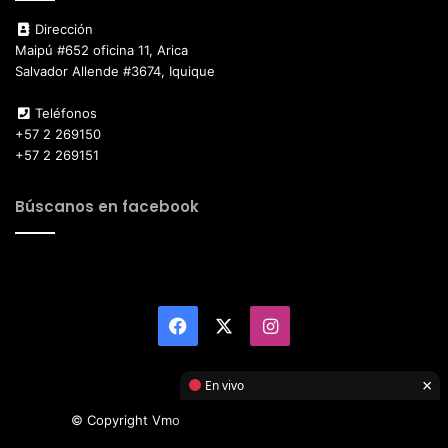
Dirección
Maipú #652 oficina 11, Arica
Salvador Allende #3674, Iquique
Teléfonos
+57 2 269150
+57 2 269151
Búscanos en facebook
Facebook
X
Instagram
×
En vivo
© Copyright Vmotor TI 2026, All Rights Reserved