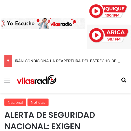
IRÁN CONDICIONA LA REAPERTURA DEL ESTRECHO DE ORMUZ Y EXIGE A ESTADOS UNIDOS EL FIN DEL BLOQUEO Y REPARACIONES DE GUERRA
Menú
B
Nacional
Noticias
ALERTA DE SEGURIDAD
NACIONAL: EXIGEN