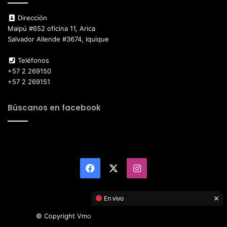
Dirección
Maipú #652 oficina 11, Arica
Salvador Allende #3674, Iquique
Teléfonos
+57 2 269150
+57 2 269151
Búscanos en facebook
Facebook
X
Instagram
×
En vivo
© Copyright Vmotor TI 2026, All Rights Reserved