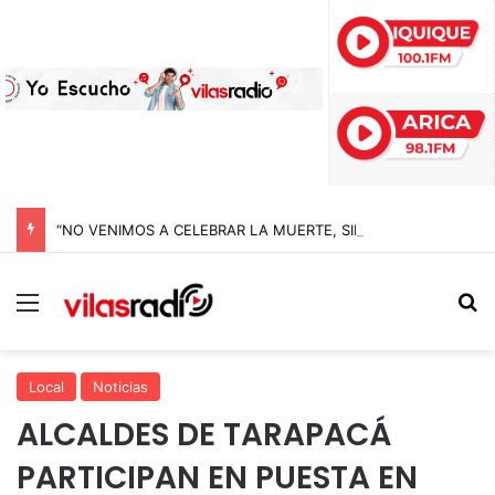
“NO VENIMOS A CELEBRAR LA MUERTE, SINO LA VIDA”: LA EMOTIVA ROMERÍA AL CEMENTERIO QUE MARCA EL CORAZÓN DE LA FIESTA DE SAN LORENZO
Menú
B
Local
Noticias
ALCALDES DE TARAPACÁ
PARTICIPAN EN PUESTA EN