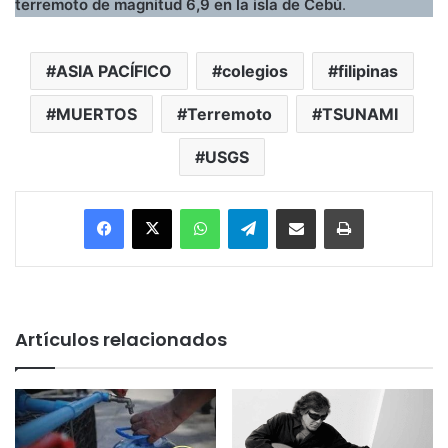
terremoto de magnitud 6,9 en la isla de Cebú
.
ASIA PACÍFICO
colegios
filipinas
MUERTOS
Terremoto
TSUNAMI
USGS
Facebook
X
WhatsApp
Telegram
Enviar vía email
Imprimir
Artículos relacionados