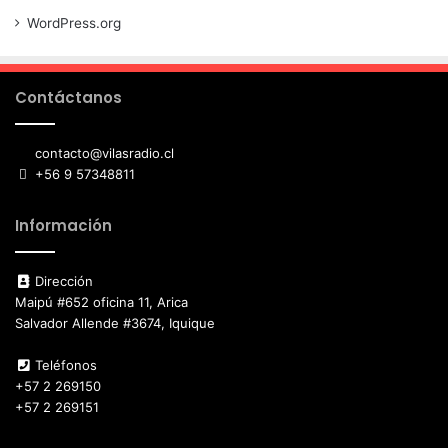
WordPress.org
Contáctanos
contacto@vilasradio.cl
+56 9 57348811
Información
Dirección
Maipú #652 oficina 11, Arica
Salvador Allende #3674, Iquique
Teléfonos
+57 2 269150
+57 2 269151