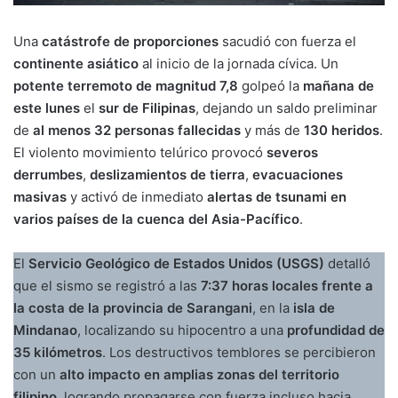
Una
catástrofe de proporciones
sacudió con fuerza el
continente asiático
al inicio de la jornada cívica. Un
potente terremoto de magnitud 7,8
golpeó la
mañana de
este lunes
el
sur de Filipinas
, dejando un saldo preliminar
de
al menos 32 personas fallecidas
y más de
130 heridos
.
El violento movimiento telúrico provocó
severos
derrumbes
,
deslizamientos de tierra
,
evacuaciones
masivas
y activó de inmediato
alertas de tsunami en
varios países de la cuenca del Asia-Pacífico
.
El
Servicio Geológico de Estados Unidos (USGS)
detalló
que el sismo se registró a las
7:37 horas locales frente a
la costa de la provincia de Sarangani
, en la
isla de
Mindanao
, localizando su hipocentro a una
profundidad de
35 kilómetros
. Los destructivos temblores se percibieron
con un
alto impacto en amplias zonas del territorio
filipino
, logrando propagarse con fuerza incluso hacia