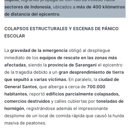
sectores de Indonesia
, ubicados a
más de 400 kilómetros
de distancia del epicentro
.
COLAPSOS ESTRUCTURALES Y ESCENAS DE PÁNICO
ESCOLAR
La
gravedad de la emergencia
obligó al despliegue
inmediato de los
equipos de rescate en las zonas más
afectadas
, siendo la
provincia de Sarangani
el epicentro
de la tragedia debido a un
gran desprendimiento de tierra
que sepultó a varias víctimas
. En paralelo, la
ciudad de
General Santos
, que alberga a cerca de
700.000
habitantes
, reportó
edificios parcialmente colapsados,
comercios destruidos
y calles cubiertas por
toneladas de
hormigón
, registrándose además el impresionante
desplome de un local de comida rápida que causó la huida
masiva de peatones.