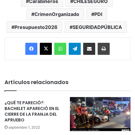
Carabineros
CHILESEGURO
CrimenOrganizado
PDI
Presupuesto2026
SEGURIDADPÚBLICA
Facebook
X
WhatsApp
Telegram
Enviar vía email
Imprimir
Artículos relacionados
¿QUÉ TE PARECIÓ?:
BACHELET APARECIÓ EN EL
CIERRE DE LA FRANJA DEL
APRUEBO
septiembre 1, 2022