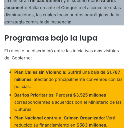
La ministra
Trinidad Steinert
y el subsecretario
Andrés
Jouannet
detallaron ante el Congreso el alcance de estas
disminuciones, las cuales tocan puntos neurálgicos de la
estrategia contra la delincuencia:
Programas bajo la lupa
El recorte no discriminó entre las iniciativas más visibles
del Gobierno:
Plan Calles sin Violencia:
Sufrirá una baja de
$1.787
millones
, afectando principalmente convenios con las
policías.
Barrios Prioritarios:
Perderá
$3.525 millones
correspondientes a acuerdos con el Ministerio de las
Culturas.
Plan Nacional contra el Crimen Organizado:
Verá
reducido su financiamiento en
$583 millones
.