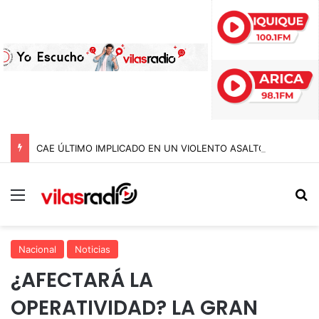
CAE ÚLTIMO IMPLICADO EN UN VIOLENTO ASALTO A COMERCIANTE DEL AGRO EN IQUIQUE: ESTUVO MÁS DE DOS AÑOS PRÓFUGO
Menú
B
Nacional
Noticias
¿AFECTARÁ LA
OPERATIVIDAD? LA GRAN