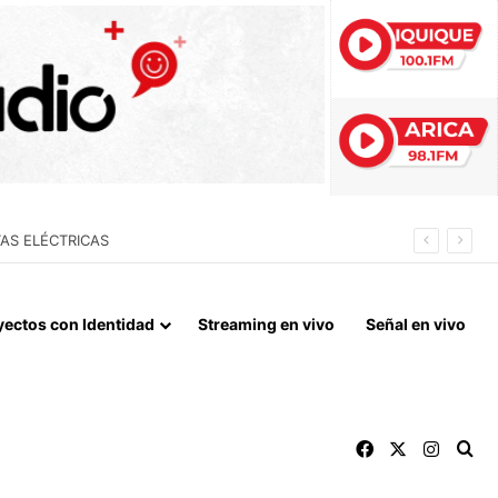
 FIN DEL BLOQUEO Y REPARACIONES DE GUERRA
yectos con Identidad
Streaming en vivo
Señal en vivo
Facebook
X
Instag
Bu