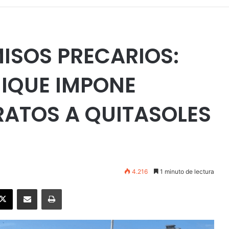
MISOS PRECARIOS:
UIQUE IMPONE
RATOS A QUITASOLES
4.216
1 minuto de lectura
ebook
X
Enviar vía email
Imprimir