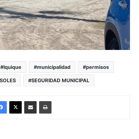
Iquique
municipalidad
permisos
SOLES
SEGURIDAD MUNICIPAL
Facebook
X
Enviar vía email
Imprimir