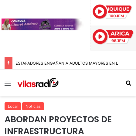
ESTAFADORES ENGAÑAN A ADULTOS MAYORES EN LA TIRANA CON FALSAS ÓRDENES DE DESALOJO: BIENES NACIONALES PONE LA VOZ EN ALERTA
Menú
B
Local
Noticias
ABORDAN PROYECTOS DE
INFRAESTRUCTURA