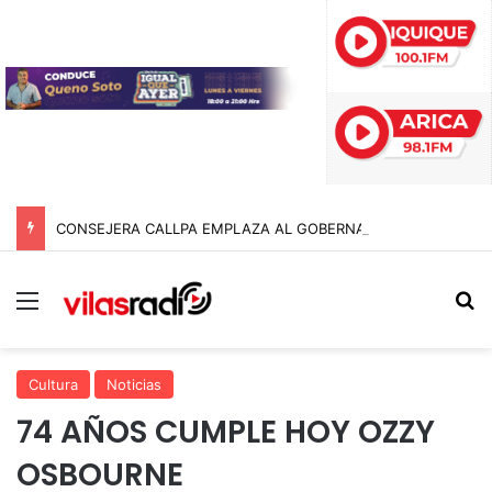
CONSEJERA CALLPA EMPLAZA AL GOBERNADOR POR COMPROMISOS CON EL SECTOR AGRÍCOLA DE TARAPACÁ
Menú
B
Cultura
Noticias
74 AÑOS CUMPLE HOY OZZY
OSBOURNE