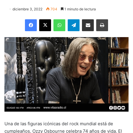
diciembre 3, 2022
704
1 minuto de lectura
Facebook
X
WhatsApp
Telegram
Enviar vía email
Imprimir
Una de las figuras icónicas del rock mundial está de
cumpleaños, Ozzy Osbourne celebra 74 años de vida. El