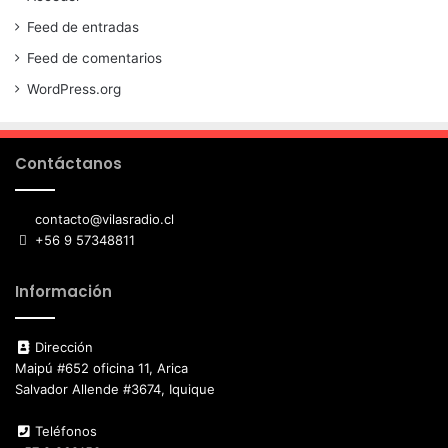
Feed de entradas
Feed de comentarios
WordPress.org
Contáctanos
contacto@vilasradio.cl
+56 9 57348811
Información
Dirección
Maipú #652 oficina 11, Arica
Salvador Allende #3674, Iquique
Teléfonos