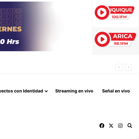
INA DULCINEA
yectos con Identidad
Streaming en vivo
Señal en vivo
Facebook
X
Instag
Bu