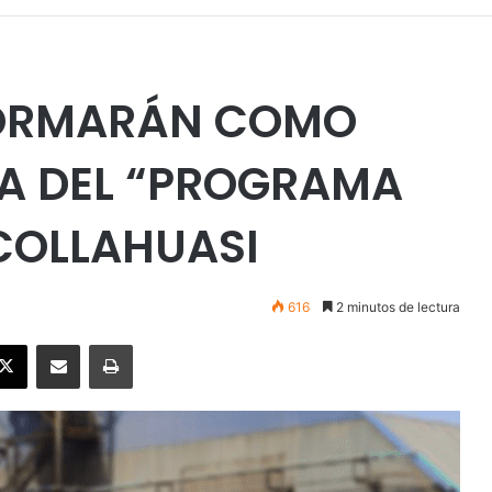
FORMARÁN COMO
A DEL “PROGRAMA
COLLAHUASI
616
2 minutos de lectura
ebook
X
Enviar vía email
Imprimir