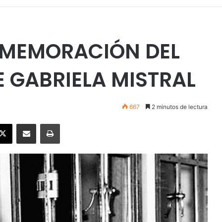
ONMEMORACIÓN DEL
E GABRIELA MISTRAL
667
2 minutos de lectura
ebook
X
Enviar vía email
Imprimir