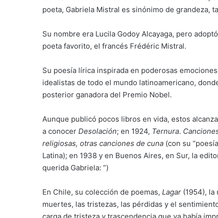
poeta, Gabriela Mistral es sinónimo de grandeza, t
Su nombre era Lucila Godoy Alcayaga, pero adoptó 
poeta favorito, el francés Frédéric Mistral.
Su poesía lírica inspirada en poderosas emocione
idealistas de todo el mundo latinoamericano, dond
posterior ganadora del Premio Nobel.
Aunque publicó pocos libros en vida, estos alcanza
a conocer
Desolación
; en 1924,
Ternura
.
Canciones 
religiosas, otras canciones de cuna
(con su “poesía
Latina); en 1938 y en Buenos Aires, en Sur, la edit
querida Gabriela: ”)
En Chile, su colección de poemas,
Lagar
(1954), la
muertes, las tristezas, las pérdidas y el sentimient
carga de tristeza y trascendencia que ya había im