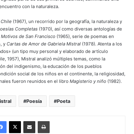
 encuentro con la naturaleza.
Chile
(1967), un recorrido por la geografía, la naturaleza y
oesías Completas
(1970), así como diversas antologías de
:
Motivos de San Francisco
(1965), serie de poemas en
, y
Cartas de Amor de Gabriela Mistral
(1978). Atenta a los
dos» (un tipo muy personal y elaborado de artículo
ile
, 1957), Mistral analizó múltiples temas, como la
ción del indigenismo, la educación de los pueblos
dición social de los niños en el continente, la religiosidad,
nales fueron reunidos en el libro
Magisterio y niño
(1982).
stral
Poesía
Poeta
Facebook
X
Enviar vía email
Imprimir