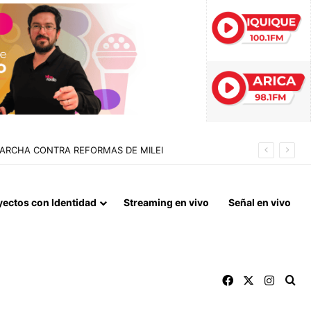
 LA NORMALIZACIÓN DE VÍNCULOS BILATERALES
yectos con Identidad
Streaming en vivo
Señal en vivo
Facebook
X
Instag
Bu