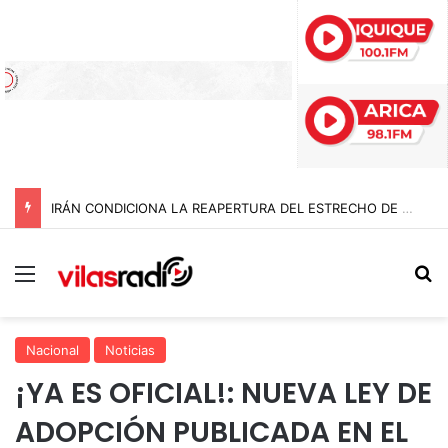
IRÁN CONDICIONA LA REAPERTURA DEL ESTRECHO DE ORMUZ Y EXIGE A ESTADOS UNIDOS EL FIN DEL BLOQUEO Y REPARACIONES DE GUERRA
Menú
B
Nacional
Noticias
¡YA ES OFICIAL!: NUEVA LEY DE
ADOPCIÓN PUBLICADA EN EL