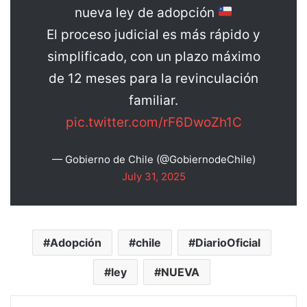
nueva ley de adopción
El proceso judicial es más rápido y
simplificado, con un plazo máximo
de 12 meses para la revinculación
familiar.
pic.twitter.com/rF6DwoZh1C
— Gobierno de Chile (@GobiernodeChile)
July 31, 2025
Adopción
chile
DiarioOficial
ley
NUEVA
Facebook
X
WhatsApp
Telegram
Enviar vía email
Imprimir