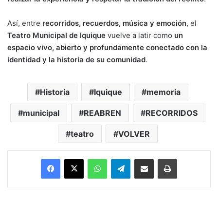
Así, entre
recorridos, recuerdos, música y emoción
, el
Teatro Municipal de Iquique
vuelve a latir como
un
espacio vivo, abierto y profundamente conectado con la
identidad y la historia de su comunidad
.
Historia
Iquique
memoria
municipal
REABREN
RECORRIDOS
teatro
VOLVER
Facebook
X
WhatsApp
Telegram
Enviar vía email
Imprimir