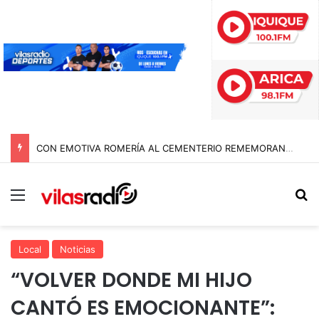
CON EMOTIVA ROMERÍA AL CEMENTERIO REMEMORAN A LOS DIFUNTOS EN LA FIESTA DE SAN LORENZO
Menú
B
Local
Noticias
“VOLVER DONDE MI HIJO
CANTÓ ES EMOCIONANTE”: