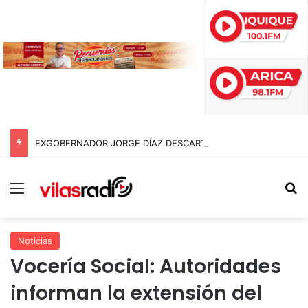
EXGOBERNADOR JORGE DÍAZ DESCARTA DESFALCO POR $95 MIL MILLONES EN EL GORE DE ARICA Y APUNTA A «ERRORES EN SUMATORIA»
Menú
B
Noticias
Vocería Social: Autoridades
informan la extensión del