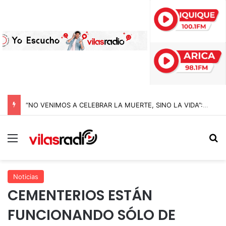
“NO VENIMOS A CELEBRAR LA MUERTE, SINO LA VIDA”: LA EMOTIVA ROMERÍA AL CEMENTERIO QUE MARCA EL CORAZÓN DE LA FIESTA DE SAN LORENZO
Menú
B
Noticias
CEMENTERIOS ESTÁN
FUNCIONANDO SÓLO DE