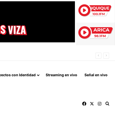
 LA NORMALIZACIÓN DE VÍNCULOS BILATERALES
yectos con Identidad
Streaming en vivo
Señal en vivo
Facebook
X
Instag
Bu