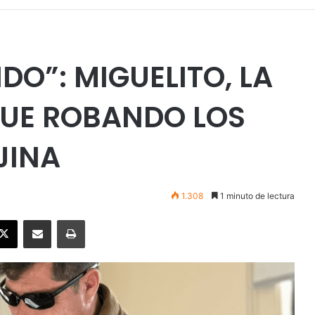
DO”: MIGUELITO, LA
GUE ROBANDO LOS
JINA
1.308
1 minuto de lectura
ebook
X
Enviar vía email
Imprimir