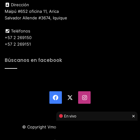
Dirección
Maipú #652 oficina 11, Arica
Salvador Allende #3674, Iquique
Teléfonos
+57 2 269150
+57 2 269151
Búscanos en facebook
Facebook
X
Instagram
×
En vivo
© Copyright Vmotor TI 2026, All Rights Reserved