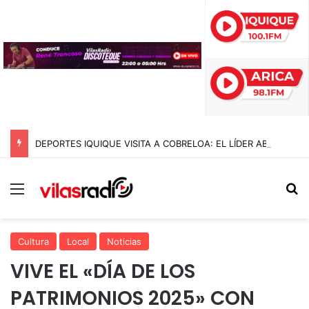
DEPORTES IQUIQUE VISITA A COBRELOA: EL LÍDER ABSOLUTO DE LA LIGA DE ASCENSO 2026
Menú
B
Cultura
Local
Noticias
VIVE EL «DÍA DE LOS
PATRIMONIOS 2025» CON