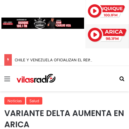
CHILE Y VENEZUELA OFICIALIZAN EL REINICIO DE RELACIONES CONSULARES Y AVANZAN HACIA LA NORMALIZACIÓN DE VÍNCULOS BILATERALES
Menú
B
Noticias
Salud
VARIANTE DELTA AUMENTA EN
ARICA