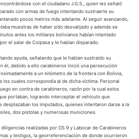
, encontrándose con el ciudadano J.G.S., quien les señaló
sparado con armas de fuego intentando sustraerle su
antanado pocos metros más adelante. Al seguir avanzando,
ntaba muestras de haber sido desvalijado y además se
nutos antes los militares bolivianos habían intentado
or el salar de Coipasa y le habían disparado.
itando ayuda, señalando que le habían sustraído su
n él, debido a ello carabineros inició una persecución
roximadamente a un kilómetro de la frontera con Bolivia,
e los cuales correspondía al de dicha víctima. Personal
fuego en contra de carabineros, razón por la cual estos
 que portaban, logrando interceptar el vehículo que
 se desplazaban los imputados, quienes intentaron darse a la
siles, dos pistolas y numerosas municiones.
es diligencias realizadas por OS 9 y Labocar de Carabineros
imas y testigos, la georreferenciación de donde ocurrieron