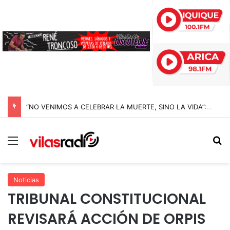
“NO VENIMOS A CELEBRAR LA MUERTE, SINO LA VIDA”: LA EMOTIVA ROMERÍA AL CEMENTERIO QUE MARCA EL CORAZÓN DE LA FIESTA DE SAN LORENZO
Menú
B
Noticias
TRIBUNAL CONSTITUCIONAL
REVISARÁ ACCIÓN DE ORPIS