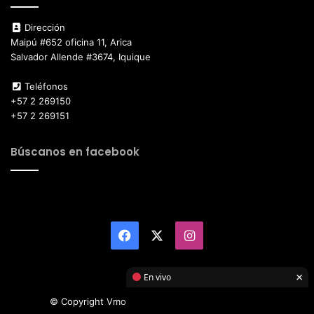
Dirección
Maipú #652 oficina 11, Arica
Salvador Allende #3674, Iquique
Teléfonos
+57 2 269150
+57 2 269151
Búscanos en facebook
Facebook
X
Instagram
×
En vivo
© Copyright Vmotor TI 2026, All Rights Reserved