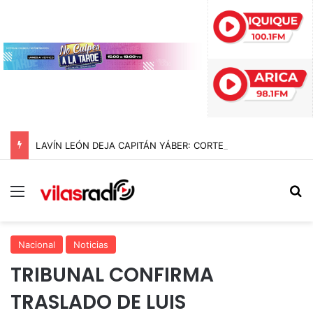
LAVÍN LEÓN DEJA CAPITÁN YÁBER: CORTE REVOCA LA PRISIÓN PREVENTIVA Y DECRETA ARRESTO DOMICILIARIO TOTAL PARA EL EXDIPUTADO
Menú
B
Nacional
Noticias
TRIBUNAL CONFIRMA
TRASLADO DE LUIS