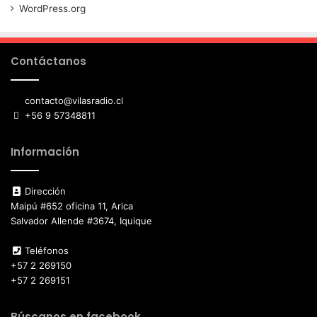
WordPress.org
Contáctanos
contacto@vilasradio.cl
+56 9 57348811
Información
Dirección
Maipú #652 oficina 11, Arica
Salvador Allende #3674, Iquique
Teléfonos
+57 2 269150
+57 2 269151
Búscanos en facebook