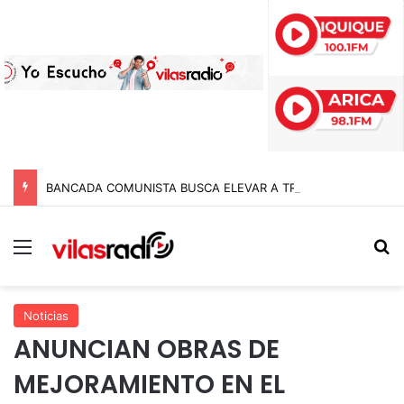
BANCADA COMUNISTA BUSCA ELEVAR A TRES AÑOS DE CÁRCEL LAS PENAS A POLICÍAS POR APREMIOS ILEGÍTIMOS EN MODIFICACIÓN A LA LEY NAIN-RETAMAL
Menú
B
Noticias
ANUNCIAN OBRAS DE
MEJORAMIENTO EN EL