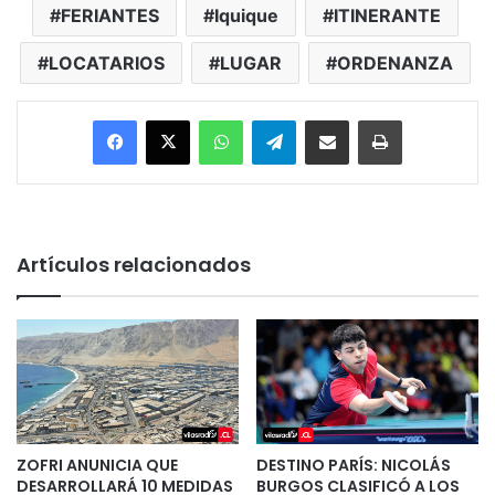
FERIANTES
Iquique
ITINERANTE
LOCATARIOS
LUGAR
ORDENANZA
Facebook
X
WhatsApp
Telegram
Enviar vía email
Imprimir
Artículos relacionados
ZOFRI ANUNICIA QUE
DESTINO PARÍS: NICOLÁS
DESARROLLARÁ 10 MEDIDAS
BURGOS CLASIFICÓ A LOS