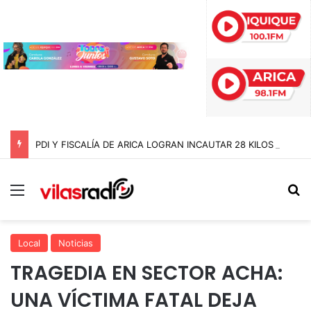
PDI Y FISCALÍA DE ARICA LOGRAN INCAUTAR 28 KILOS DE MARIHUANA OCULTOS EN UN CAMIÓN DE ALTO TONELAJE EN CHUNGARÁ
Menú
B
Local
Noticias
TRAGEDIA EN SECTOR ACHA:
UNA VÍCTIMA FATAL DEJA