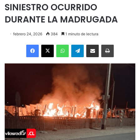
SINIESTRO OCURRIDO
DURANTE LA MADRUGADA
febrero 24, 2026
384
1 minuto de lectura
Facebook
X
WhatsApp
Telegram
Enviar vía email
Imprimir