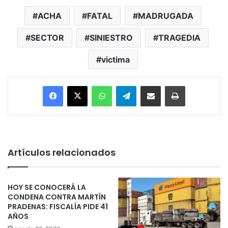
ACHA
FATAL
MADRUGADA
SECTOR
SINIESTRO
TRAGEDIA
victima
Facebook
X
WhatsApp
Telegram
Enviar vía email
Imprimir
Artículos relacionados
HOY SE CONOCERÁ LA
CONDENA CONTRA MARTÍN
PRADENAS: FISCALÍA PIDE 41
AÑOS