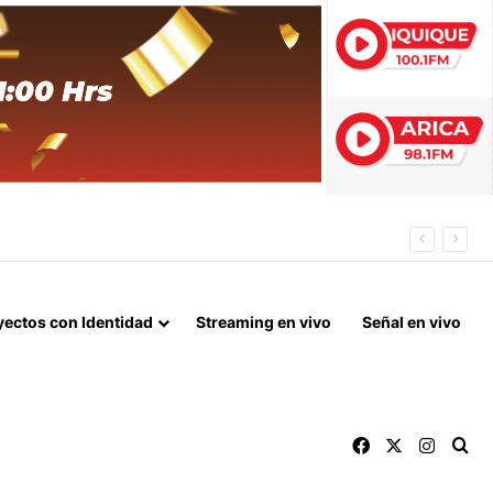
 FIN DEL BLOQUEO Y REPARACIONES DE GUERRA
yectos con Identidad
Streaming en vivo
Señal en vivo
Facebook
X
Instag
Bu