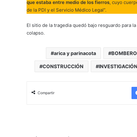
que estaba entre medio de los fierros
, cuyo cuerp
de la PDI y el Servicio Médico Legal”.
El sitio de la tragedia quedó bajo resguardo para l
colapso.
arica y parinacota
BOMBERO
CONSTRUCCIÓN
INVESTIGACIÓ
Compartir