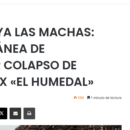
YA LAS MACHAS:
ÁNEA DE
 COLAPSO DE
X «EL HUMEDAL»
588
1 minuto de lectura
ebook
X
Enviar vía email
Imprimir