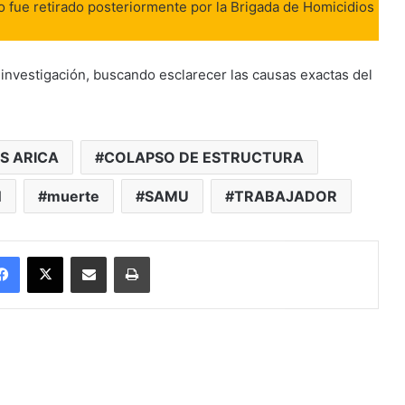
o fue retirado posteriormente por la Brigada de Homicidios
a investigación, buscando esclarecer las causas exactas del
S ARICA
COLAPSO DE ESTRUCTURA
N
muerte
SAMU
TRABAJADOR
Facebook
X
Enviar vía email
Imprimir