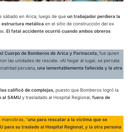
te sábado en Arica, luego de que
un trabajador perdiera la
a estructura metálica
en el sitio de construcción del ex
as.
El fatal accidente ocurrió cuando ambos obreros
el Cuerpo de Bomberos de Arica y Parinacota,
fue quien
on las unidades de rescate. «Al llegar al lugar, se percata
ionalidad peruana,
una lamentablemente fallecida y la otra
as calificó de complejas,
puesto que Bomberos logró la
do al SAMU
y trasladado al Hospital Regional,
fuera de
s maniobras, “
una para rescatar a la víctima que se
para su traslado al Hospital Regional, y la otra persona