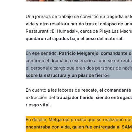
Una jornada de trabajo se convirtió en tragedia es
vida y otro resultara herido tras el colapso de un
Restaurant «El Humedal», cerca de Playa Las Mach
quedaron atrapados bajo el peso del material.
En ese sentido,
Patricio Melgarejo, comandante d
confirmó el dramático escenario al que se enfrentar
el personal a cargo que eran dos personas de nac
sobre la estructura y un pilar de fierro
«.
En cuanto a las labores de rescate,
el comandante l
extracción del
trabajador herido, siendo entrega
riesgo vital.
En detalle, Melgarejo precisó que se realizaron do
encontraba con vida, quien fue entregada al SAMU 