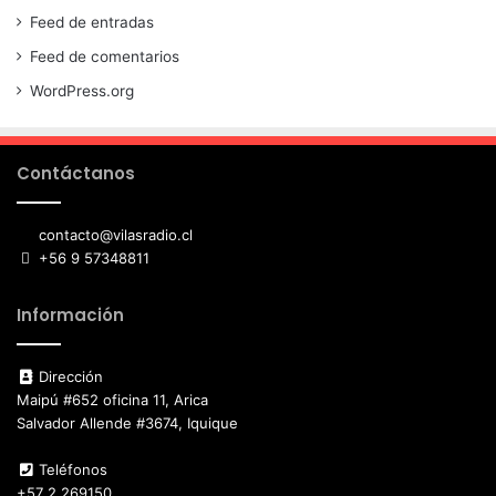
Feed de entradas
Feed de comentarios
WordPress.org
Contáctanos
contacto@vilasradio.cl
+56 9 57348811
Información
Dirección
Maipú #652 oficina 11, Arica
Salvador Allende #3674, Iquique
Teléfonos
+57 2 269150