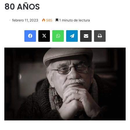
80 AÑOS
febrero 11, 2023
585
1 minuto de lectura
Facebook
X
WhatsApp
Telegram
Enviar vía email
Imprimir