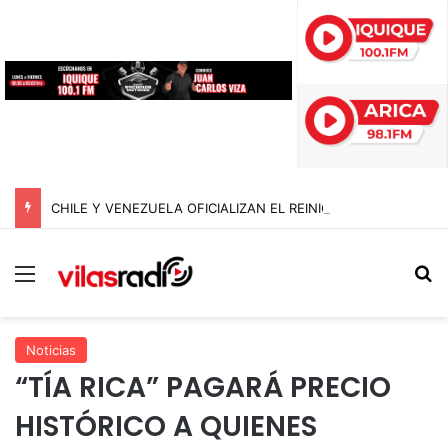
CHILE Y VENEZUELA OFICIALIZAN EL REINICIO DE RELACIONES CONSULARES Y AVANZAN HACIA LA NORMALIZACIÓN DE VÍNCULOS BILATERALES
Menú
B
Noticias
“TÍA RICA” PAGARÁ PRECIO
HISTÓRICO A QUIENES