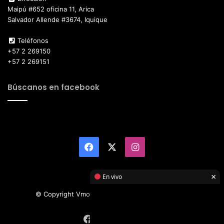
Maipú #652 oficina 11, Arica
Salvador Allende #3674, Iquique
Teléfonos
+57 2 269150
+57 2 269151
Búscanos en facebook
Facebook
X
Instagram
×
En vivo
© Copyright Vmotor TI 2026, All Rights Reserved
Facebook
X
Instagram