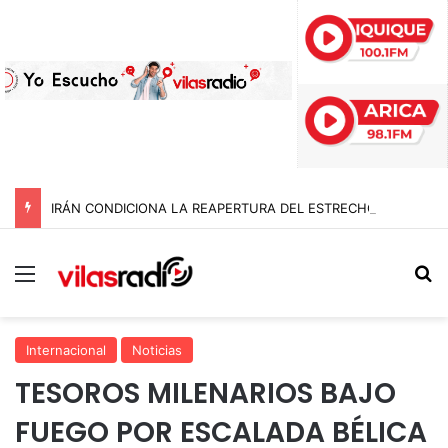
IRÁN CONDICIONA LA REAPERTURA DEL ESTRECHO DE ORMUZ Y EXIGE A ESTADOS UNIDOS EL FIN DEL BLOQUEO Y REPARACIONES DE GUERRA
Menú
B
Internacional
Noticias
TESOROS MILENARIOS BAJO
FUEGO POR ESCALADA BÉLICA