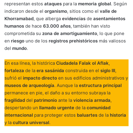
representan estos
ataques
para la
memoria global
. Según
indicaron desde el
organismo
, sitios como el
valle de
Khorramabad
, que alberga
evidencias
de
asentamientos
humanos
de hace
63.000 años
, también han visto
comprometida su
zona de amortiguamiento
, lo que pone
en
riesgo
uno de los
registros prehistóricos
más valiosos
del
mundo
.
En esa línea, la histórica
Ciudadela Falak ol Aflak
,
fortaleza
de la
era sasánida
construida en el
siglo III
,
sufrió el
impacto directo
en sus edificios administrativos y
museos de arqueología
. Aunque la
estructura principal
permanece en pie, el daño a su entorno subraya la
fragilidad
del
patrimonio
ante la
violencia armada
,
despertando un
llamado urgente
de la
comunidad
internacional
para proteger estos
baluartes
de la
historia
y la
cultura universal
.