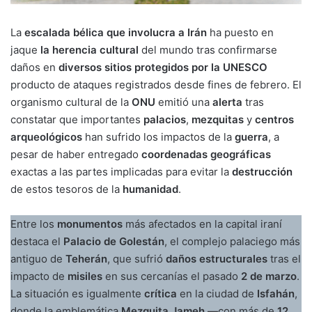
La
escalada bélica que involucra a Irán
ha puesto en
jaque
la herencia cultural
del mundo tras confirmarse
daños en
diversos sitios protegidos por la UNESCO
producto de ataques registrados desde fines de febrero. El
organismo cultural de la
ONU
emitió una
alerta
tras
constatar que importantes
palacios
,
mezquitas
y
centros
arqueológicos
han sufrido los impactos de la
guerra
, a
pesar de haber entregado
coordenadas geográficas
exactas a las partes implicadas para evitar la
destrucción
de estos tesoros de la
humanidad
.
Entre los
monumentos
más afectados en la capital iraní
destaca el
Palacio de Golestán
, el complejo palaciego más
antiguo de
Teherán
, que sufrió
daños estructurales
tras el
impacto de
misiles
en sus cercanías el pasado
2 de marzo
.
La situación es igualmente
crítica
en la ciudad de
Isfahán
,
donde la emblemática
Mezquita Jameh
—con más de
12