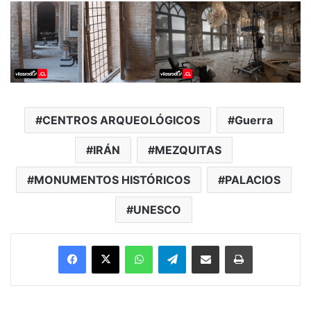
CENTROS ARQUEOLÓGICOS
Guerra
IRÁN
MEZQUITAS
MONUMENTOS HISTÓRICOS
PALACIOS
UNESCO
Facebook
X
WhatsApp
Telegram
Enviar vía email
Imprimir