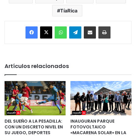
TíaRica
Facebook
X
WhatsApp
Telegram
Enviar vía email
Imprimir
Artículos relacionados
DEL SUEÑO A LA PESADILLA:
INAUGURAN PARQUE
CON UN DISCRETO NIVEL EN
FOTOVOLTAICO
SU JUEGO, DEPORTES
«MACARENA SOLAR» EN LA