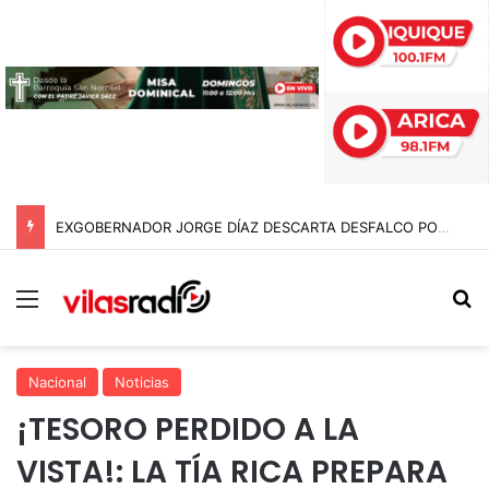
EXGOBERNADOR JORGE DÍAZ DESCARTA DESFALCO POR $95 MIL MILLONES EN EL GORE DE ARICA Y APUNTA A «ERRORES EN SUMATORIA»
Menú
B
Nacional
Noticias
¡TESORO PERDIDO A LA
VISTA!: LA TÍA RICA PREPARA