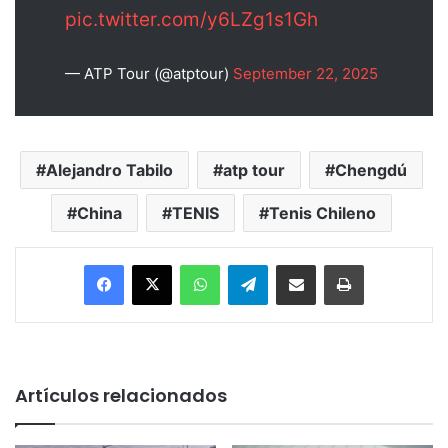
pic.twitter.com/y6LZg1s1Gh
— ATP Tour (@atptour)
September 22, 2025
Alejandro Tabilo
atp tour
Chengdú
China
TENIS
Tenis Chileno
Facebook
X
WhatsApp
Telegram
Enviar vía email
Imprimir
Artículos relacionados