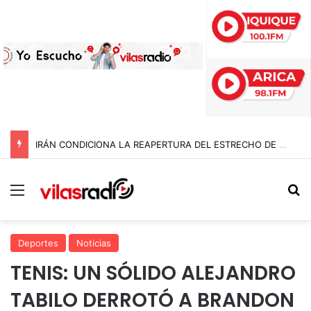
IRÁN CONDICIONA LA REAPERTURA DEL ESTRECHO DE ORMUZ Y EXIGE A ESTADOS UNIDOS EL FIN DEL BLOQUEO Y REPARACIONES DE GUERRA
Menú
B
Deportes
Noticias
TENIS: UN SÓLIDO ALEJANDRO
TABILO DERROTÓ A BRANDON