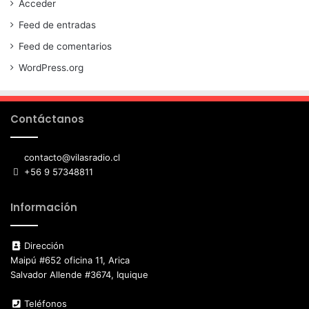
Acceder
Feed de entradas
Feed de comentarios
WordPress.org
Contáctanos
contacto@vilasradio.cl
+56 9 57348811
Información
Dirección
Maipú #652 oficina 11, Arica
Salvador Allende #3674, Iquique
Teléfonos