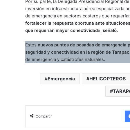
Por su parte, la Delegada Presidencial Regional d
inversión en infraestructura aérea especializada pe
de emergencia en sectores costeros que requería
fortalecer la respuesta oportuna ante situacione
que requerían mayor conectividad», señaló.
Estos
nuevos puntos de posadas de emergencia pa
seguridad y conectividad en la región de Tarapac
de emergencia y catástrofes naturales.
Emergencia
HELICOPTEROS
TARAP
Compartir