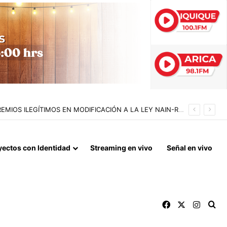
N A SEIS SUJETOS EN FISCALIZACIÓN NOCTURNA
yectos con Identidad
Streaming en vivo
Señal en vivo
Facebook
X
Instag
Bu