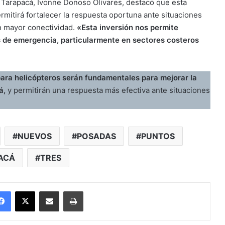
e Tarapacá, Ivonne Donoso Olivares, destacó que esta
rmitirá fortalecer la respuesta oportuna ante situaciones
n mayor conectividad.
«Esta inversión nos permite
s de emergencia, particularmente en sectores costeros
ra helicópteros serán fundamentales para mejorar la
á,
y permitirán una respuesta más efectiva ante situaciones
NUEVOS
POSADAS
PUNTOS
ACÁ
TRES
Facebook
X
Enviar vía email
Imprimir