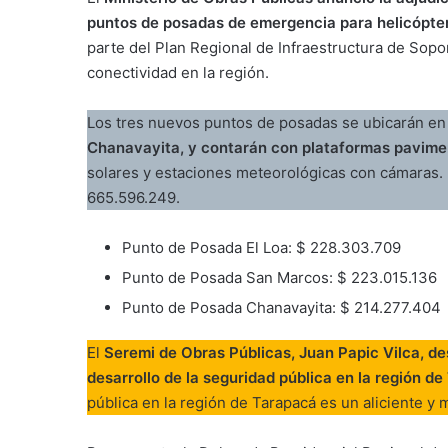
puntos de posadas de emergencia para helicópter
parte del Plan Regional de Infraestructura de Sop
conectividad en la región.
Los tres nuevos puntos de posadas se ubicarán en 
Chanavayita, y contarán con plataformas pavimen
solares y estaciones meteorológicas con cámaras. L
665.596.249.
Punto de Posada El Loa: $ 228.303.709
Punto de Posada San Marcos: $ 223.015.136
Punto de Posada Chanavayita: $ 214.277.404
El
Seremi de Obras Públicas, Juan Papic Vilca, de
desarrollo de la seguridad pública en la región de
pública en la región de Tarapacá es un aliciente y 