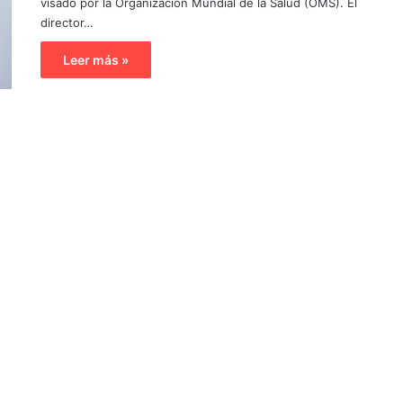
visado por la Organización Mundial de la Salud (OMS). El
director…
Leer más »