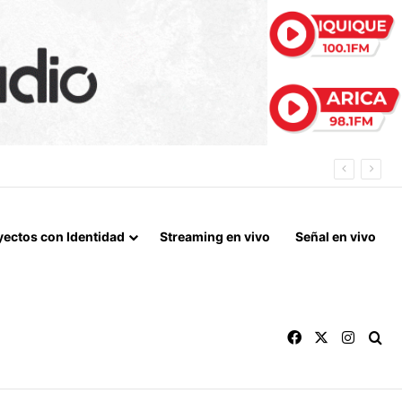
N DE ALTO TONELAJE EN CHUNGARÁ
yectos con Identidad
Streaming en vivo
Señal en vivo
Facebook
X
Instag
Bu