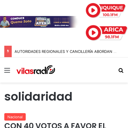
AUTORIDADES REGIONALES Y CANCILLERÍA ABORDAN SEGURIDAD TRANSNACIONAL EN EL CORREDOR BIOCEÁNICO
Menú
B
solidaridad
Nacional
CON 40 VOTOS A FAVOR EL