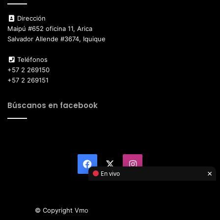
Dirección
Maipú #652 oficina 11, Arica
Salvador Allende #3674, Iquique
Teléfonos
+57 2 269150
+57 2 269151
Búscanos en facebook
Facebook
X
Instagram
×
En vivo
© Copyright Vmotor TI 2026, All Rights Reserved