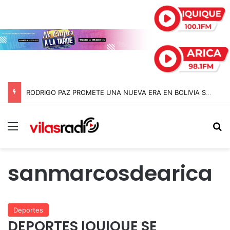
RODRIGO PAZ PROMETE UNA NUEVA ERA EN BOLIVIA SIN «JEFAZOS» Y PIDE DISCULPAS PÚBLICAS
Menú
B
sanmarcosdearica
Deportes
DEPORTES IQUIQUE SE