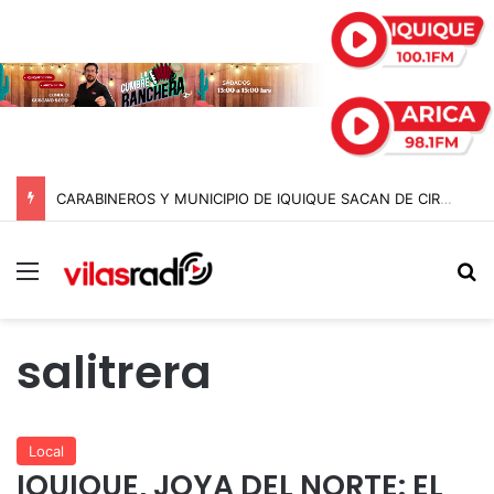
CARABINEROS Y MUNICIPIO DE IQUIQUE SACAN DE CIRCULACIÓN 10 MOTOCICLETAS Y DETIENEN A SEIS SUJETOS EN FISCALIZACIÓN NOCTURNA
Menú
B
salitrera
Local
IQUIQUE, JOYA DEL NORTE: EL