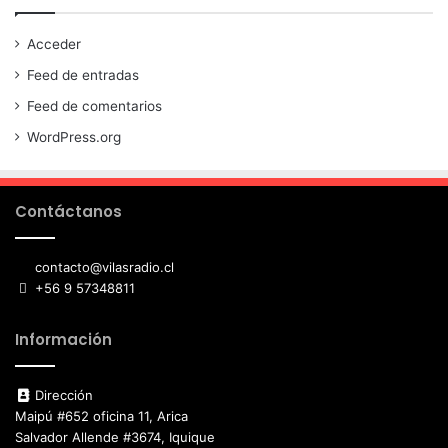
Acceder
Feed de entradas
Feed de comentarios
WordPress.org
Contáctanos
contacto@vilasradio.cl
+56 9 57348811
Información
Dirección
Maipú #652 oficina 11, Arica
Salvador Allende #3674, Iquique