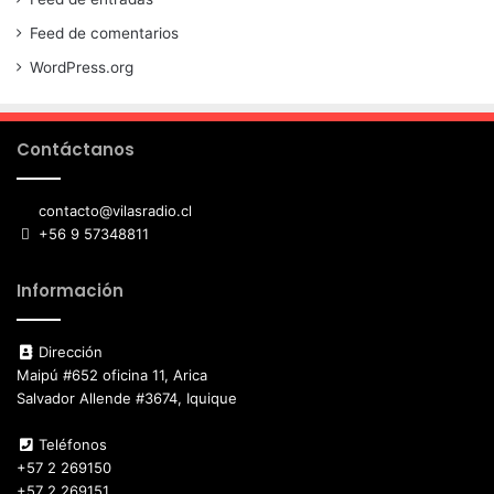
Feed de comentarios
WordPress.org
Contáctanos
contacto@vilasradio.cl
+56 9 57348811
Información
Dirección
Maipú #652 oficina 11, Arica
Salvador Allende #3674, Iquique
Teléfonos
+57 2 269150
+57 2 269151