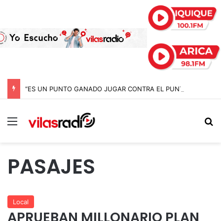
“ES UN PUNTO GANADO JUGAR CONTRA EL PUNTERO” HERNÁN PEÑA TRAS EL EMPATE CON COBRELOA
Menú
B
PASAJES
Local
APRUEBAN MILLONARIO PLAN