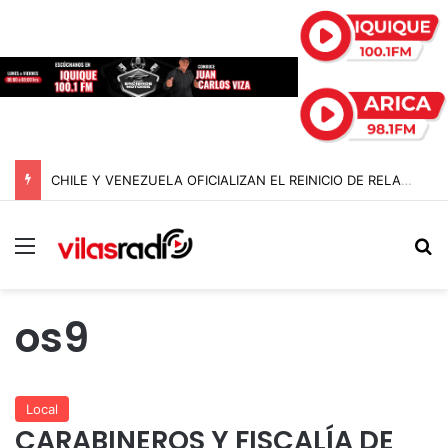
CHILE Y VENEZUELA OFICIALIZAN EL REINICIO DE RELACIONES CONSULARES Y AVANZAN HACIA LA NORMALIZACIÓN DE VÍNCULOS BILATERALES
Menú
B
os9
Local
CARABINEROS Y FISCALÍA DE