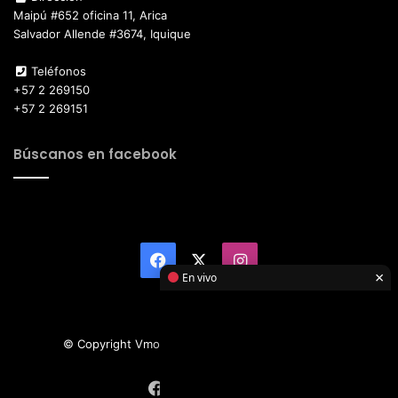
Maipú #652 oficina 11, Arica
Salvador Allende #3674, Iquique
Teléfonos
+57 2 269150
+57 2 269151
Búscanos en facebook
Facebook
X
Instagram
×
En vivo
© Copyright Vmotor TI 2026, All Rights Reserved
Facebook
X
Instagram