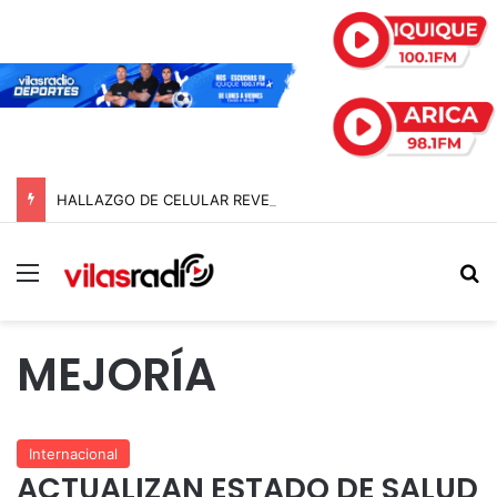
HALLAZGO DE CELULAR REVELA ABUSOS CONTRA MENOR Y TERMINA CON PROFESOR EN PRISIÓN PREVENTIVA
Menú
B
MEJORÍA
Internacional
ACTUALIZAN ESTADO DE SALUD