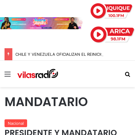
CHILE Y VENEZUELA OFICIALIZAN EL REINICIO DE RELACIONES CONSULARES Y AVANZAN HACIA LA NORMALIZACIÓN DE VÍNCULOS BILATERALES
Menú
B
MANDATARIO
Nacional
PRESIDENTE Y MANDATARIO