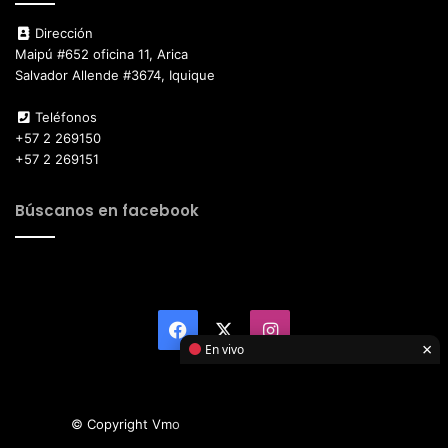
Dirección
Maipú #652 oficina 11, Arica
Salvador Allende #3674, Iquique
Teléfonos
+57 2 269150
+57 2 269151
Búscanos en facebook
Facebook
X
Instagram
×
En vivo
© Copyright Vmotor TI 2026, All Rights Reserved