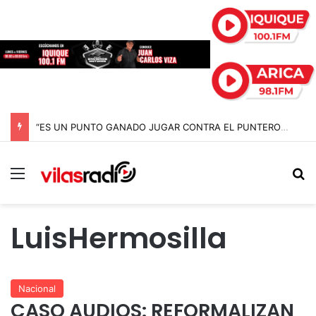
“ES UN PUNTO GANADO JUGAR CONTRA EL PUNTERO” HERNÁN PEÑA TRAS EL EMPATE CON COBRELOA
Menú
B
LuisHermosilla
Nacional
CASO AUDIOS: REFORMALIZAN