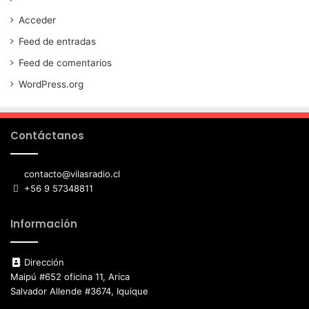
Acceder
Feed de entradas
Feed de comentarios
WordPress.org
Contáctanos
contacto@vilasradio.cl
+56 9 57348811
Información
Dirección
Maipú #652 oficina 11, Arica
Salvador Allende #3674, Iquique