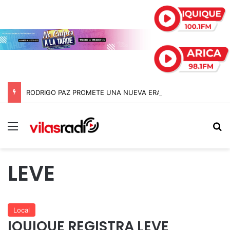
RODRIGO PAZ PROMETE UNA NUEVA ERA EN BOLIVIA SIN «JEFAZOS» Y PIDE DISCULPAS PÚBLICAS
Menú
B
LEVE
Local
IQUIQUE REGISTRA LEVE