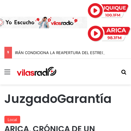
IRÁN CONDICIONA LA REAPERTURA DEL ESTRECHO DE ORMUZ Y EXIGE A ESTADOS UNIDOS EL FIN DEL BLOQUEO Y REPARACIONES DE GUERRA
Menú
B
JuzgadoGarantía
Local
ARICA, CRÓNICA DE UN