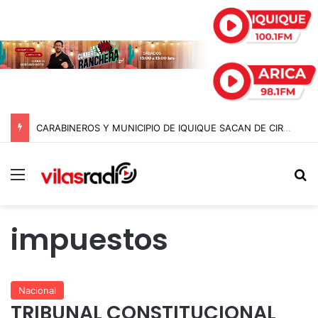
CARABINEROS Y MUNICIPIO DE IQUIQUE SACAN DE CIRCULACIÓN 10 MOTOCICLETAS Y DETIENEN A SEIS SUJETOS EN FISCALIZACIÓN NOCTURNA
Menú
B
impuestos
Nacional
TRIBUNAL CONSTITUCIONAL