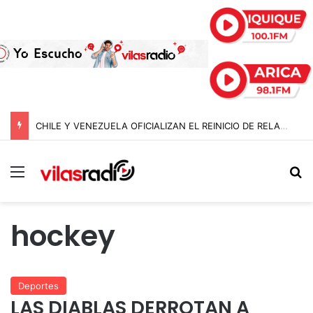
CHILE Y VENEZUELA OFICIALIZAN EL REINICIO DE RELACIONES CONSULARES Y AVANZAN HACIA LA NORMALIZACIÓN DE VÍNCULOS BILATERALES
Menú
B
hockey
Deportes
LAS DIABLAS DERROTAN A