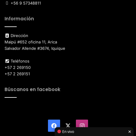
+56 9 57348811
Información
Dirección
Maipú #652 oficina 11, Arica
Salvador Allende #3674, Iquique
Teléfonos
+57 2 269150
+57 2 269151
Búscanos en facebook
Facebook
X
Instagram
×
En vivo