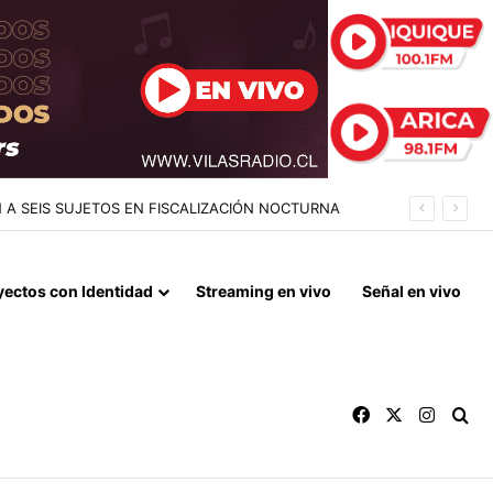
RAN RUCO USADO COMO CENTRO DE ACOPIO
yectos con Identidad
Streaming en vivo
Señal en vivo
Facebook
X
Instag
Bu