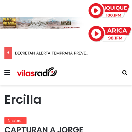
DECRETAN ALERTA TEMPRANA PREVENTIVA EN TARAPACÁ POR NEVADAS, LLUVIAS Y TORMENTAS ELÉCTRICAS
Menú
B
Ercilla
Nacional
CAPTURAN A JORGE