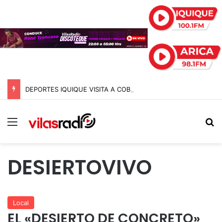
DEPORTES IQUIQUE VISITA A COBRELOA: EL LÍDER ABSOLUTO DE LA LIGA DE ASCENSO 2026
Menú
B
DESIERTOVIVO
Local
EL «DESIERTO DE CONCRETO»