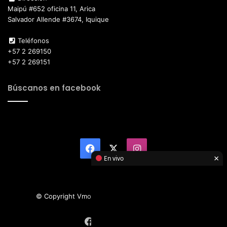
Maipú #652 oficina 11, Arica
Salvador Allende #3674, Iquique
Teléfonos
+57 2 269150
+57 2 269151
Búscanos en facebook
Facebook
X
Instagram
×
En vivo
© Copyright Vmotor TI 2026, All Rights Reserved
Facebook
X
Instagram