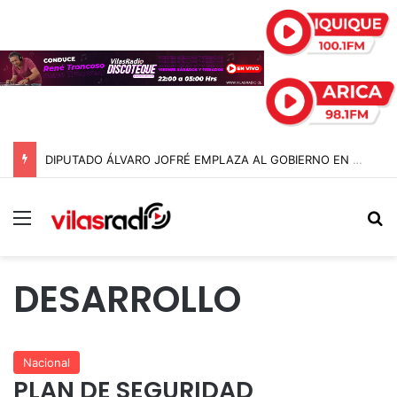
DIPUTADO ÁLVARO JOFRÉ EMPLAZA AL GOBIERNO EN EL CONGRESO POR EXPLOSIVO AUMENTO DE PERSONAS EN SITUACIÓN DE CALLE EN TARAPACÁ
Menú
B
DESARROLLO
Nacional
PLAN DE SEGURIDAD