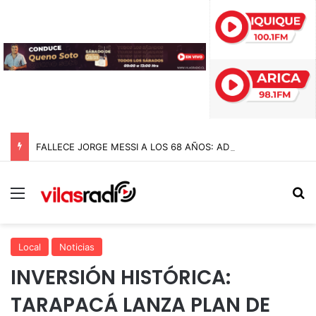
FALLECE JORGE MESSI A LOS 68 AÑOS: ADIÓS AL PADRE Y ARQUITECTO DE LA CARRERA DE LIONEL MESSI
Menú
B
Local
Noticias
INVERSIÓN HISTÓRICA:
TARAPACÁ LANZA PLAN DE