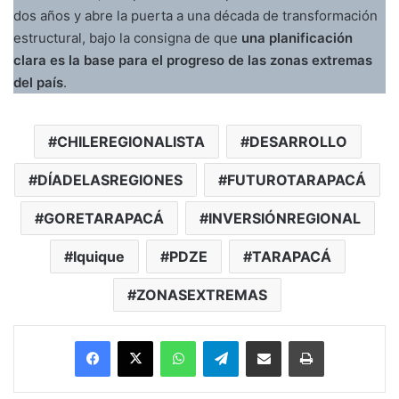
dos años y abre la puerta a una década de transformación
estructural, bajo la consigna de que
una planificación
clara es la base para el progreso de las zonas extremas
del país
.
CHILEREGIONALISTA
DESARROLLO
DÍADELASREGIONES
FUTUROTARAPACÁ
GORETARAPACÁ
INVERSIÓNREGIONAL
Iquique
PDZE
TARAPACÁ
ZONASEXTREMAS
Facebook
X
WhatsApp
Telegram
Enviar vía email
Imprimir