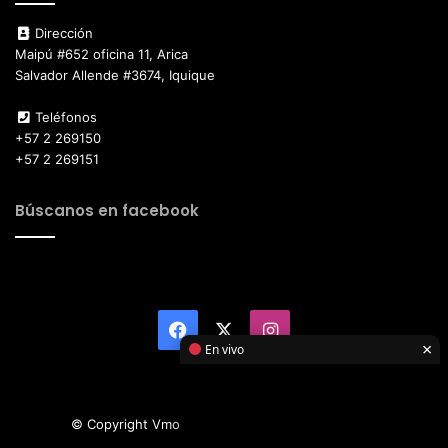
Dirección
Maipú #652 oficina 11, Arica
Salvador Allende #3674, Iquique
Teléfonos
+57 2 269150
+57 2 269151
Búscanos en facebook
Facebook
X
Instagram
×
En vivo
© Copyright Vmotor TI 2026, All Rights Reserved